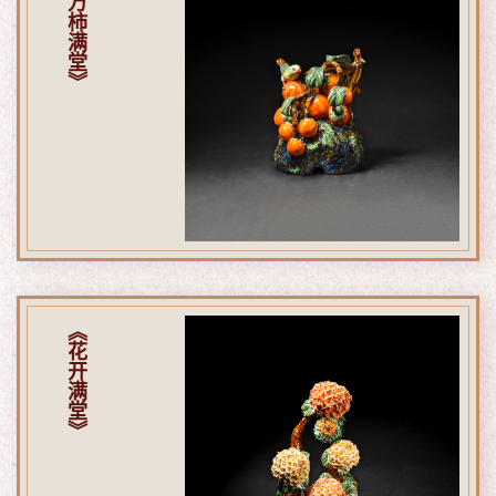
《万柿满堂》
《花开满堂》